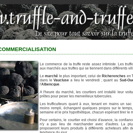
COMMERCIALISATION
Le commerce de la truffe reste assez intimiste. Les truf
aux marchés aux truffes qui se tiennent dans différents vil
Le
marché
le plus important, celui de
Richerenches
en
dans le
Vaucluse
a lieu le vendredi ; quant au
Sud-Ou
l'
Albencque
.
A l'heure du marché, les courtiers ont installé leur voit
prêtes pour peser les merveilleux tubercules.
Les trufficulteurs quant à eux, tenant en mains un sac 
moins rempli, échangent quelques propos sur le temps, 
semaine et le prix hypothétique, chacun espérant tirer le
Pour certains, le courtier est choisi d'avance, la confiance
n'y a pas lieu de marchander avec d'autres. La plup
proposeront leurs produits à différents acheteurs afin d
tendance du jour.