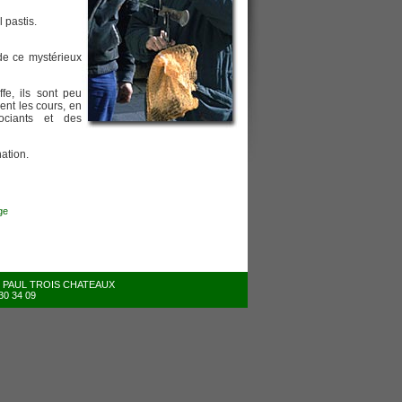
l pastis.
de ce mystérieux
fe, ils sont peu
xent les cours, en
ociants et des
nation.
ge
INT PAUL TROIS CHATEAUX
 30 34 09