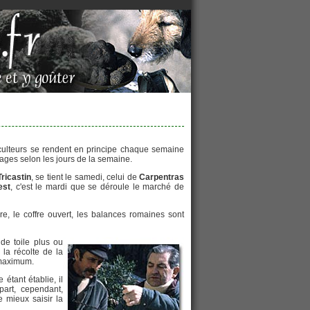
ficulteurs se rendent en principe chaque semaine
lages selon les jours de la semaine.
Tricastin
, se tient le samedi, celui de
Carpentras
est
, c'est le mardi que se déroule le marché de
ure, le coffre ouvert, les balances romaines sont
de toile plus ou
la récolte de la
 maximum.
 étant établie, il
art, cependant,
e mieux saisir la