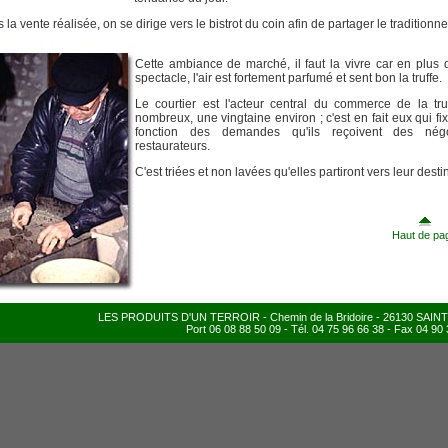
 la vente réalisée, on se dirige vers le bistrot du coin afin de partager le traditionne
Cette ambiance de marché, il faut la vivre car en plus 
spectacle, l'air est fortement parfumé et sent bon la truffe.
Le courtier est l'acteur central du commerce de la truf
nombreux, une vingtaine environ ; c'est en fait eux qui fi
fonction des demandes qu'ils reçoivent des nég
restaurateurs.
C'est triées et non lavées qu'elles partiront vers leur desti
Haut de pa
LES PRODUITS D'UN TERROIR - Chemin de la Bridoire - 26130 SA
Port 06 08 88 50 09 - Tél. 04 75 96 66 38 - Fax 04 90