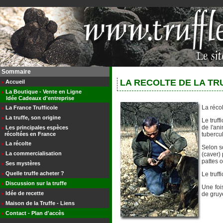
>
Sommaire
LA RECOLTE DE LA TR
Accueil
La Boutique - Vente en Ligne
Idée Cadeaux d'entreprise
La réco
La France Trufficole
La truffe, son origine
Le truff
de l'ani
Les principales espèces
récoltées en France
tubercu
La récolte
Selon so
La commercialisation
(caver)
pattes o
Ses mystères
Quelle truffe acheter ?
Le truff
Discussion sur la truffe
Une foi
Idée de recette
de gruyè
Maison de la Truffe - Liens
Contact - Plan d'accès